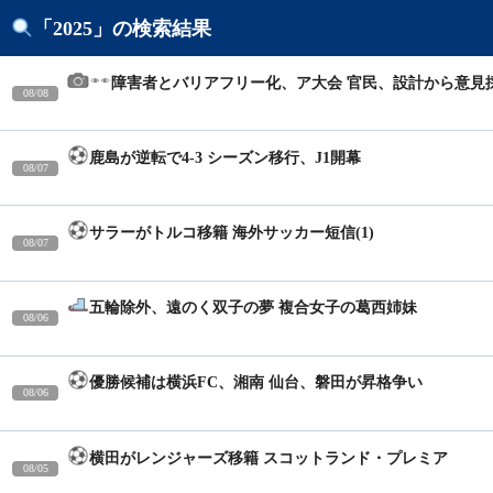
「2025」の検索結果
障害者とバリアフリー化、ア大会 官民、設計から意見
08/08
16:33
鹿島が逆転で4-3 シーズン移行、J1開幕
08/07
21:47
サラーがトルコ移籍 海外サッカー短信(1)
08/07
10:30
五輪除外、遠のく双子の夢 複合女子の葛西姉妹
08/06
15:21
優勝候補は横浜FC、湘南 仙台、磐田が昇格争い
08/06
13:41
横田がレンジャーズ移籍 スコットランド・プレミア
08/05
19:56