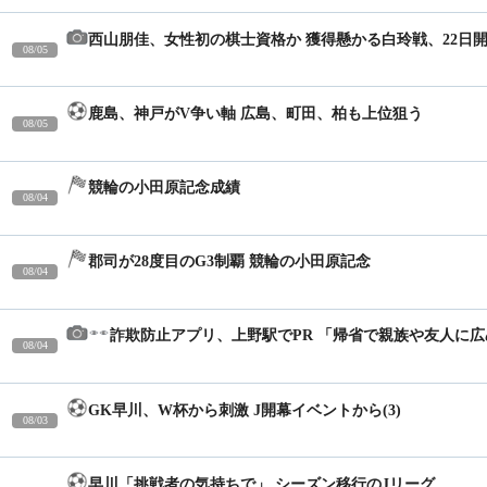
西山朋佳、女性初の棋士資格か 獲得懸かる白玲戦、22日
08/05
18:08
鹿島、神戸がV争い軸 広島、町田、柏も上位狙う
08/05
13:39
競輪の小田原記念成績
08/04
17:32
郡司が28度目のG3制覇 競輪の小田原記念
08/04
17:32
詐欺防止アプリ、上野駅でPR 「帰省で親族や友人に
08/04
13:14
GK早川、W杯から刺激 J開幕イベントから(3)
08/03
18:57
早川「挑戦者の気持ちで」 シーズン移行のJリーグ