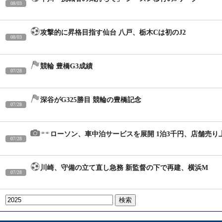
08/03
16:54
攻撃的に昇格目指す仙台 八戸、栃木Cは初のJ2
08/03
13:14
競輪 豊橋G3成績
07/28
17:46
深谷がG325勝目 競輪の豊橋記念
07/28
17:30
ローソン、車中泊サービスを展開 1泊3千円、店舗売り
07/28
16:21
川崎、守備の立て直し急務 新監督の下で再建、横浜M
07/28
16:03