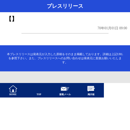
プレスリリース
【】
70年01月01日 09:00
本プレスリリースは発表元が入力した原稿をそのまま掲載しております。詳細は上記URL
を参照下さい。また、プレスリリースへのお問い合わせは発表元に直接お願いいたしま
す。
HOME
TOP
速報メール
掲示板