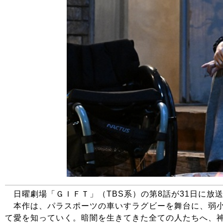
日曜劇場「ＧＩＦＴ」（TBS系）の第8話が31日に放
本作は、パラスポーツの車いすラグビーを舞台に、弱小
て愛を知っていく。暗闇を生きてきた全ての人たちへ、神