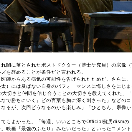
れ闇に落とされたポストドクター（博士研究員）の宗像（
ルズを辞めることが条件だと言われる。
医師からある病気の可能性を告げられたためだ。さらに、
央太）には及ばない自身のパフォーマンスに悔しさをにじま
の大切さと仲間を信じ合うことの大切さを教えてくれた」
んなで勝ちにいく』どの言葉も胸に深く刺さった」などのコ
なるが、次回どうなるのかも楽しみ」「ひとちん、宗像か
よかった」「毎週、いいところでOfficial髭男dis
ン。映画『最強のふたり』みたいだった」といったコメント