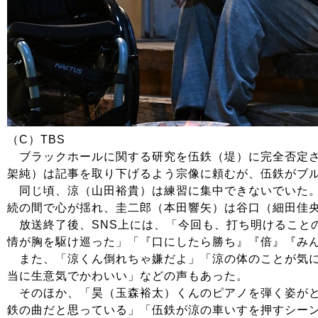
（C）TBS
ブラックホールに関する研究を伍鉄（堤）に完全否定さ
架純）は記事を取り下げるよう宗像に頼むが、伍鉄がブ
同じ頃、涼（山田裕貴）は練習に集中できないでいた。
続の間で心が揺れ、圭二郎（本田響矢）は谷口（細田佳
放送終了後、SNS上には、「今回も、打ち明けること
情が胸を駆け巡った」「『口にしたら勝ち』『倍』『み
また、「涼くん倒れちゃ嫌だよ」「涼の体のことが気に
当に生意気でかわいい」などの声もあった。
そのほか、「昊（玉森裕太）くんのピアノを弾く姿がとても
鉄の曲だと思っている」「伍鉄が涼の車いすを押すシー