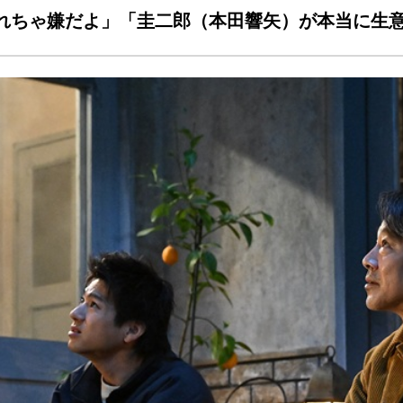
れちゃ嫌だよ」「圭二郎（本田響矢）が本当に生