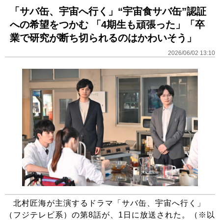
「サバ缶、宇宙へ行く」“宇宙食サバ缶”認証
への希望をつかむ 「4期生も頑張った」「卒
業で研究が断ち切られるのはかわいそう」
2026/06/02 13:10
北村匠海が主演するドラマ「サバ缶、宇宙へ行く」
（フジテレビ系）の第8話が、1日に放送された。（※以