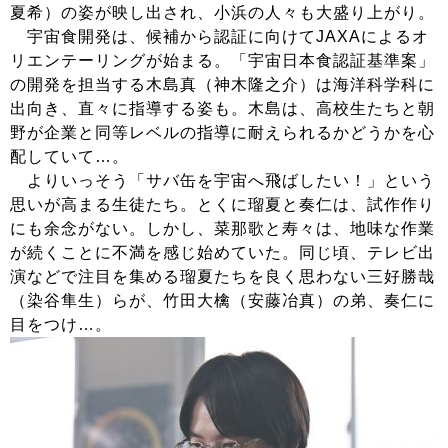
夏希）の姿が映し出され、小浜の人々も大盛り上がり。
宇宙食開発は、候補から認証に向けてJAXAによるオ
リエンテーリングが始まる。「宇宙日本食認証基準案」
の開発を担当する木島真（神木隆之介）は海洋科学科に
出向き、直々に指導する姿も。木島は、高校生たちと朝
野が企業と同等レベルの指導に耐えられるかどうかを心
配していて…。
よりいっそう「サバ缶を宇宙へ飛ばしたい！」という
思いが高まる生徒たち。とくに瑠夏と奏仁は、試作作り
にも余念がない。しかし、菜那歌と寿々は、地味な作業
が続くことに不満を感じ始めていた。同じ頃、テレビ出
演などで注目を集める瑠夏たちを良く思わない三好勝哉
（染谷隼生）らが、竹田大檎（安藤冶真）の弟、奏仁に
目をつけ…。