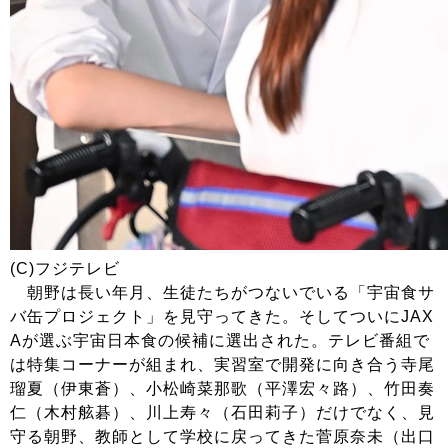
(C)フジテレビ
朝野は長い年月、生徒たちがつないでいる「宇宙食サ
バ缶プロジェクト」を見守ってきた。そしてついにJAX
Aが選ぶ宇宙日本食の候補に選出された。テレビ番組で
は特集コーナーが組まれ、実習室で開発に向き合う寺尾
瑠夏（伊東蒼）、小松崎菜那歌（平澤宏々路）、竹田奏
仁（木村舷碁）、川上寿々（石田莉子）だけでなく、見
守る朝野、教師として学校に戻ってきた菅原奈未（出口