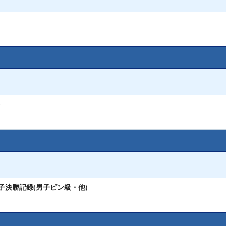
)
)
子決勝記録(男子ピン級・他)