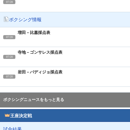
07/28
ボクシング情報
増田－比嘉採点表
07/20
寺地－ゴンサレス採点表
07/20
岩田－バディジョ採点表
07/20
ボクシングニュースをもっと見る
王座決定戦
試合結果