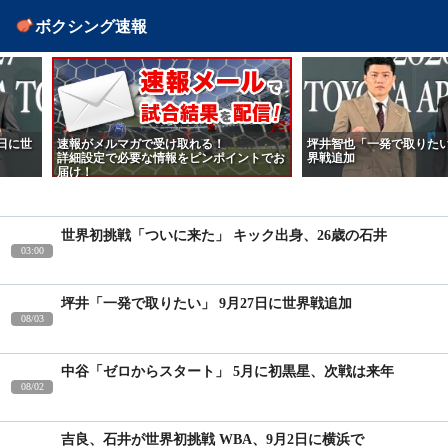
ボクシング速報
日に世
速報がメルマガで受け取れる！
坪井智也「一発で取りたい」
詳細設定で必要な情報をピンポイントでお
界戦追加
届け！
世界初挑戦「ついに来た」 キック出身、26歳の石井
03:00
坪井「一発で取りたい」 9月27日に世界戦追加
08/03
中谷「ゼロからスタート」 5月に初黒星、次戦は来年
08/02
吉良、石井が世界初挑戦 WBA、9月2日に横浜で