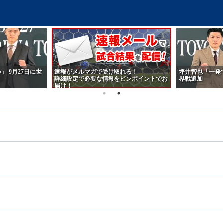
 9月27日に世
速報がメルマガで受け取れる！
坪井智也「一発で
詳細設定で必要な情報をピンポイントでお
界戦追加
届け！